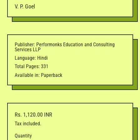
V. P. Goel
Publisher: Performonks Education and Consulting
Services LLP
Language: Hindi
Total Pages: 331
Available in: Paperback
Regular price
Rs. 1,120.00 INR
Tax included.
Quantity