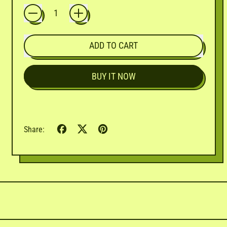

ADD TO CART
BUY IT NOW
Share
Tweet
Pin
Share:
on
on
on
Facebook
X
Pinterest
(formerly
Twitter)