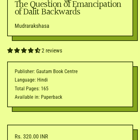
The Question of Emancipation
of Dalit Backwards
Mudrarakshasa
2 reviews
Publisher: Gautam Book Centre
Language: Hindi
Total Pages: 165
Available in: Paperback
Regular price
Rs. 320.00 INR