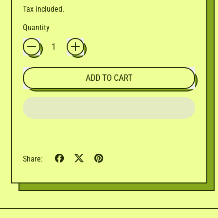
Tax included.
Quantity
ADD TO CART
Share
Tweet
Pin
Share:
on
on
on
Facebook
X
Pinterest
(formerly
Twitter)